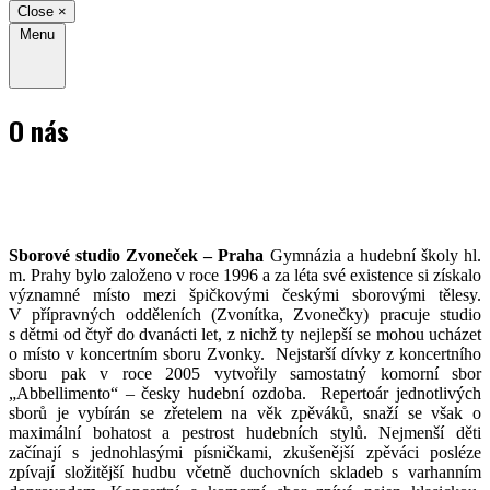
Close
×
Menu
O nás
Sborové
studio Zvoneček – Praha
Gymnázia a hudební školy hl.
m. Prahy bylo založeno v roce 1996 a za léta své existence si získalo
významné místo mezi špičkovými českými sborovými tělesy.
V přípravných odděleních (Zvonítka, Zvonečky) pracuje studio
s dětmi od čtyř do dvanácti let, z nichž ty nejlepší se mohou ucházet
o místo v koncertním sboru Zvonky. Nejstarší dívky z koncertního
sboru pak v roce 2005 vytvořily samostatný komorní sbor
„Abbellimento“ – česky hudební ozdoba. Repertoár jednotlivých
sborů je vybírán se zřetelem na věk zpěváků, snaží se však o
maximální bohatost a pestrost hudebních stylů. Nejmenší děti
začínají s jednohlasými písničkami, zkušenější zpěváci posléze
zpívají složitější hudbu včetně duchovních skladeb s varhanním