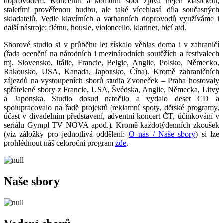
doprovodem. Koncertní a komorní sbor zpívá nejen klasickou,
staletími prověřenou hudbu, ale také vícehlasá díla současných
skladatelů. Vedle klavírních a varhanních doprovodů využíváme i
další nástroje: flétnu, housle, violoncello, klarinet, bicí atd.
Sborové studio si v průběhu let získalo věhlas doma i v zahraničí
(řada ocenění na národních i mezinárodních soutěžích a festivalech
mj. Slovensko, Itálie, Francie, Belgie, Anglie, Polsko, Německo,
Rakousko, USA, Kanada, Japonsko, Čína). Kromě zahraničních
zájezdů na vystoupeních sborů studia Zvoneček – Praha hostovaly
spřátelené sbory z Francie, USA, Švédska, Anglie, Německa, Litvy
a Japonska. Studio dosud natočilo a vydalo deset CD a
spolupracovalo na řadě projektů (reklamní spoty, dětské programy,
účast v divadelním představení, adventní koncert ČT, účinkování v
seriálu Gympl TV NOVA apod.). Kromě každotýdenních zkoušek
(viz záložky pro jednotlivá oddělení:
O nás / Naše sbory
) si lze
prohlédnout náš celoroční program
zde
.
Naše sbory