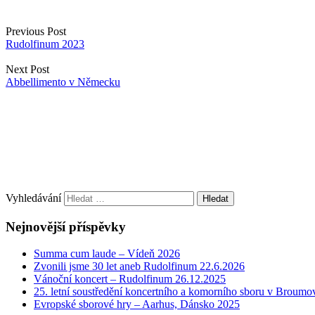
Previous Post
Rudolfinum 2023
Next Post
Abbellimento v Německu
Vyhledávání
Nejnovější příspěvky
Summa cum laude – Vídeň 2026
Zvonili jsme 30 let aneb Rudolfinum 22.6.2026
Vánoční koncert – Rudolfinum 26.12.2025
25. letní soustředění koncertního a komorního sboru v Broumo
Evropské sborové hry – Aarhus, Dánsko 2025