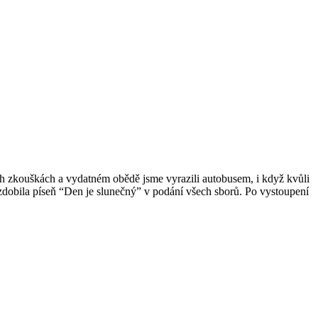
ch zkouškách a vydatném obědě jsme vyrazili autobusem, i když kvůli
zdobila píseň “Den je slunečný” v podání všech sborů. Po vystoupení