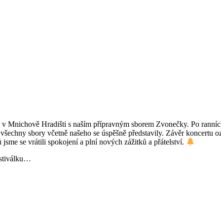
čka v Mnichově Hradišti s naším přípravným sborem Zvonečky. Po ranní
 všechny sbory včetně našeho se úspěšně představily. Závěr koncertu o
jsme se vrátili spokojení a plní nových zážitků a přátelství.
estiválku…