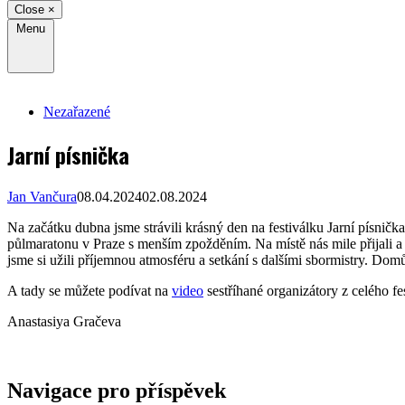
Close
×
Menu
Nezařazené
Jarní písnička
Jan Vančura
08.04.2024
02.08.2024
Na začátku dubna jsme strávili krásný den na festiválku Jarní písni
půlmaratonu v Praze s menším zpožděním. Na místě nás mile přijali a
jsme si užili příjemnou atmosféru a setkání s dalšími sbormistry. Domů 
A tady se můžete podívat na
video
sestříhané organizátory z celého f
Anastasiya Gračeva
Navigace pro příspěvek