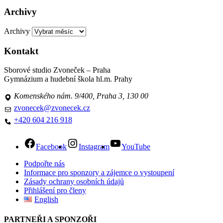
Archivy
Archivy
Kontakt
Sborové studio Zvoneček – Praha
Gymnázium a hudební škola hl.m. Prahy
Komenského nám. 9/400, Praha 3, 130 00
zvonecek@zvonecek.cz
+420 604 216 918
Facebook
Instagram
YouTube
Podpořte nás
Informace pro sponzory a zájemce o vystoupení
Zásady ochrany osobních údajů
Přihlášení pro členy
English
PARTNEŘI A SPONZOŘI