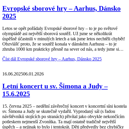
Evropské sborové hry – Aarhus, Dánsko
2025
Letos se opět pořádaly Evropské sborové hry – to je po světové
olympiádě asi největší sborová soutěž. Už jsme se několikrát
úspěšně účastnili v minulých letech a tak jsme letos nechtěli chybět!
Obzvlášť proto, že se soutěž konala v dánském Aarhusu – to je
zhruba 1000 km prakticky přesně na sever od nás, a tedy jsme si…
Číst dál
Evropské sborové hry – Aarhus, Dánsko 2025
16.06.2025
06.01.2026
Letní koncert u sv. Šimona a Judy –
15.6.2025
15. června 2025 – nedělní závěrečný koncert v koncertní síni kostela
sv. Šimona a Judy se skutečně vydařil. Vyprodaný sál (s řadou
návštěvníků stojících po stranách) přivítal jako obvykle nekončícím
potleskem nejmenší Zvonítka. Ta mají ostatně tradičně největší
úspěch – a nejinak to bylo i tentokrát. Děti předvedly bez chybičky