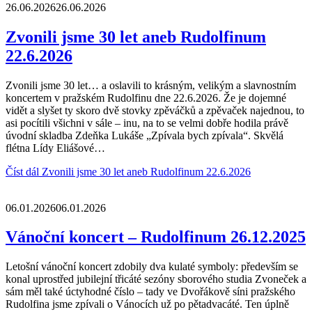
26.06.2026
26.06.2026
Zvonili jsme 30 let aneb Rudolfinum
22.6.2026
Zvonili jsme 30 let… a oslavili to krásným, velikým a slavnostním
koncertem v pražském Rudolfinu dne 22.6.2026. Že je dojemné
vidět a slyšet ty skoro dvě stovky zpěváčků a zpěvaček najednou, to
asi pocítili všichni v sále – inu, na to se velmi dobře hodila právě
úvodní skladba Zdeňka Lukáše „Zpívala bych zpívala“. Skvělá
flétna Lídy Eliášové…
Číst dál
Zvonili jsme 30 let aneb Rudolfinum 22.6.2026
06.01.2026
06.01.2026
Vánoční koncert – Rudolfinum 26.12.2025
Letošní vánoční koncert zdobily dva kulaté symboly: především se
konal uprostřed jubilejní třicáté sezóny sborového studia Zvoneček a
sám měl také úctyhodné číslo – tady ve Dvořákově síni pražského
Rudolfina jsme zpívali o Vánocích už po pětadvacáté. Ten úplně