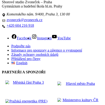
Sborové studio Zvoneček – Praha
Gymnázium a hudební škola hl.m. Prahy
Komenského nám. 9/400, Praha 3, 130 00
zvonecek@zvonecek.cz
+420 604 216 918
Facebook
Instagram
YouTube
Podpořte nás
Informace pro sponzory a zájemce o vystoupení
Zásady ochrany osobních údajů
Přihlášení pro členy
English
PARTNEŘI A SPONZOŘI