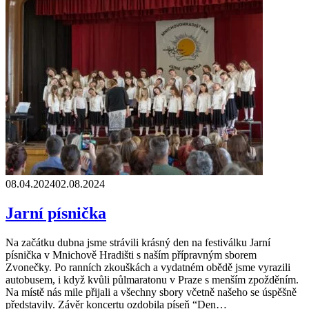
08.04.2024
02.08.2024
Jarní písnička
Na začátku dubna jsme strávili krásný den na festiválku Jarní
písnička v Mnichově Hradišti s naším přípravným sborem
Zvonečky. Po ranních zkouškách a vydatném obědě jsme vyrazili
autobusem, i když kvůli půlmaratonu v Praze s menším zpožděním.
Na místě nás mile přijali a všechny sbory včetně našeho se úspěšně
představily. Závěr koncertu ozdobila píseň “Den…