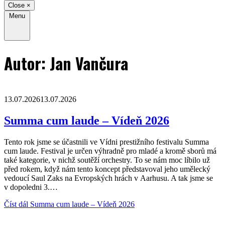
Close
×
Menu
Autor:
Jan Vančura
13.07.2026
13.07.2026
Summa cum laude – Vídeň 2026
Tento rok jsme se účastnili ve Vídni prestižního festivalu Summa
cum laude. Festival je určen výhradně pro mladé a kromě sborů má
také kategorie, v nichž soutěží orchestry. To se nám moc líbilo už
před rokem, když nám tento koncept představoval jeho umělecký
vedoucí Saul Zaks na Evropských hrách v Aarhusu. A tak jsme se
v dopoledni 3.…
Číst dál
Summa cum laude – Vídeň 2026