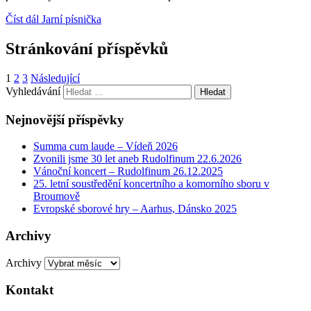
Číst dál
Jarní písnička
Stránkování příspěvků
1
2
3
Následující
Vyhledávání
Nejnovější příspěvky
Summa cum laude – Vídeň 2026
Zvonili jsme 30 let aneb Rudolfinum 22.6.2026
Vánoční koncert – Rudolfinum 26.12.2025
25. letní soustředění koncertního a komorního sboru v
Broumově
Evropské sborové hry – Aarhus, Dánsko 2025
Archivy
Archivy
Kontakt