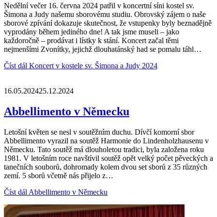
Nedělní večer 16. června 2024 patřil v koncertní síni kostel sv.
Šimona a Judy našemu sborovému studiu. Obrovský zájem o naše
sborové zpívání dokazuje skutečnost, že vstupenky byly beznadějně
vyprodány během jediného dne! A tak jsme museli – jako
každoročně – prodávat i lístky k stání. Koncert začal těmi
nejmenšími Zvonítky, jejichž dlouhatánský had se pomalu táhl…
Číst dál
Koncert v kostele sv. Šimona a Judy 2024
16.05.2024
25.12.2024
Abbellimento v Německu
Letošní květen se nesl v soutěžním duchu. Dívčí komorní sbor
Abbellimento vyrazil na soutěž Harmonie do Lindenholzhausenu v
Německu. Tato soutěž má dlouholetou tradici, byla založena roku
1981. V letošním roce navštívil soutěž opět velký počet pěveckých a
tanečních souborů, dohromady kolem dvou set sborů z 35 různých
zemí. 5 sborů včetně nás přijelo z…
Číst dál
Abbellimento v Německu