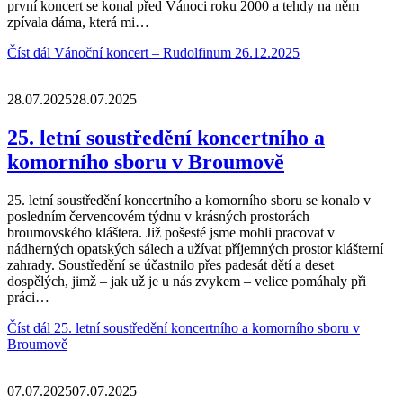
první koncert se konal před Vánoci roku 2000 a tehdy na něm
zpívala dáma, která mi…
Číst dál
Vánoční koncert – Rudolfinum 26.12.2025
28.07.2025
28.07.2025
25. letní soustředění koncertního a
komorního sboru v Broumově
25. letní soustředění koncertního a komorního sboru se konalo v
posledním červencovém týdnu v krásných prostorách
broumovského kláštera. Již pošesté jsme mohli pracovat v
nádherných opatských sálech a užívat příjemných prostor klášterní
zahrady. Soustředění se účastnilo přes padesát dětí a deset
dospělých, jimž – jak už je u nás zvykem – velice pomáhaly při
práci…
Číst dál
25. letní soustředění koncertního a komorního sboru v
Broumově
07.07.2025
07.07.2025