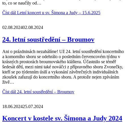
to, co se naučily od…
Číst dál
Letní koncert u sv. Šimona a Judy – 15.6.2025
02.08.2024
02.08.2024
24. letní soustředění – Broumov
Ani o prázdninách nezahálíme! Už 24. letní soustředění koncertního
a komorního sboru se odehrálo o posledním červencovém týdnu v
krásných prostorách broumovského kláštera. Účastnilo se téměř
šedesát dětí, mezi nimi také nováčci z přípravného sboru Zvonečky,
kteří se po týdenním úsilí a vykonání závěrečných individuálních
zkoušek zařazují do koncertního sboru. A protože nejen zpíváním
živě…
Číst dál
24. letní soustředění – Broumov
18.06.2024
25.07.2024
Koncert v kostele sv. Šimona a Judy 2024